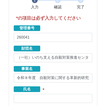
1
2
3
入力
確認
完了
*の項目は必ず入力してください
管理番号
財団名
事業名
氏名
*