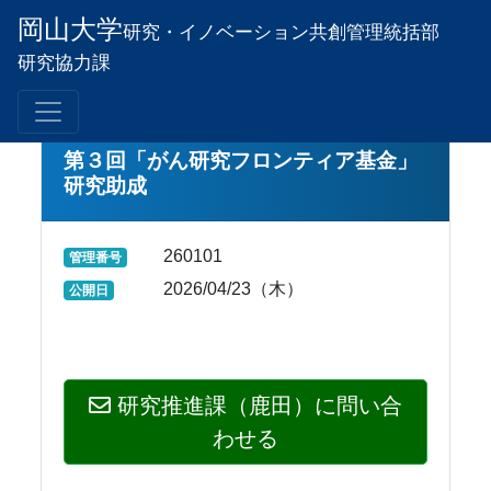
岡山大学
研究・イノベーション
共創管理統括部
研究協力課
第３回「がん研究フロンティア基金」
研究助成
260101
管理番号
2026/04/23（木）
公開日
研究推進課（鹿田）に問い合
わせる