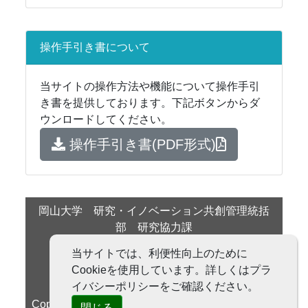
操作手引き書について
当サイトの操作方法や機能について操作手引
き書を提供しております。下記ボタンからダ
ウンロードしてください。
操作手引き書(PDF形式)
岡山大学 研究・イノベーション共創管理統括
部 研究協力課
岡山県岡山市北区津島中１－１－１
当サイトでは、利便性向上のために
Tel：086-251-7118
Cookieを使用しています。詳しくはプラ
Fax：086-251-7114
イバシーポリシーをご確認ください。
Copyright © 2024 岡山大学 研究・イノベーション
閉じる